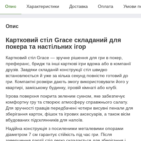
Опис
Характеристики
Доставка
Оплата
Умови п
Опис
Картковий стіл Grace складаний для
покера та настільних ігор
Картковий стіл Grace — зручне рішення для гри в покер,
преферанс, бридж та інші карткові ігри вдома або в компанії
друзів. Завдяки складаній конструкції стіл швидко
встановлюється й уже за кілька секунд повністю готовий до
гри. Компактні розміри дають змогу використовувати його у
квартирі, заміському будинку, ігровій кімнаті або клубі.
Ігрова поверхня покрита зеленим сукном, яке забезпечує
комфортну гру та створює атмосферу справжнього салату.
Для зручності гравців передбачені чотири висувні пенали для
зберігання карток, фішок та ігрових аксесуарів, а також вісім
вбудованих підсклянників для напоїв.
Надійна конструкція з посиленими металевими опорами
діаметром 7 см гарантує стійкість під час гри. Після
завершення партії стіл легко складається для зберігання і