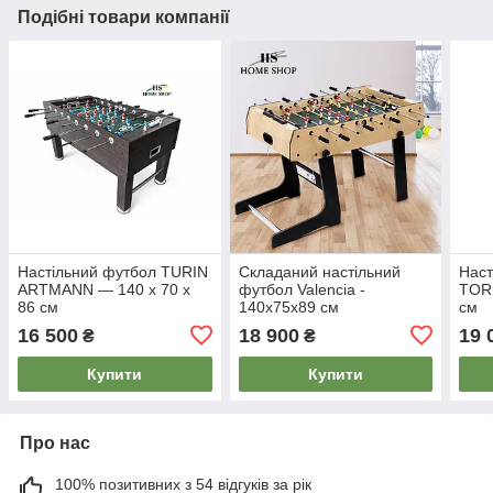
Подібні товари компанії
Настільний футбол TURIN
Складаний настільний
Наст
ARTMANN — 140 х 70 х
футбол Valencia -
TORR
86 см
140x75x89 см
см
16 500
18 900
19 
₴
₴
Купити
Купити
Про нас
100% позитивних з 54 відгуків за рік