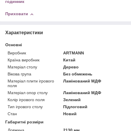
годинник
Приховати
Характеристики
Основні
Виробник
ARTMANN
Країна виробник
Китай
Матеріал столу
Дерево
Вікова група
Без обмежень
Матеріал плити ігрового
Ламінований МДФ
поля
Матеріал опор столу
Ламінований МДФ
Колір ігрового поля
Зелений
Тип ігрового столу
Підлоговий
Стан
Новий
Габаритні розміри
Довжина
2130 мм