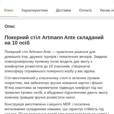
Опис
Характеристики
Доставка
Оплата
Умови п
Опис
Покерний стіл Artmann Ante складаний
на 10 осіб
Покерний стіл Artmann Ante — практичне рішення для
домашніх ігор, дружніх турнірів і тематичних вечорів. Завдяки
повнорозмірному ігровому полю модель дає змогу з
комфортом розмістити до 10 учасників, створюючи
атмосферу справжнього покерного клубу у вас вдома.
Стіл виготовлений у класичному стилі із зеленим ігровим
покриттям, яке забезпечує зручне ковзання карток і фішок.
М'яка окантовка за периметром підвищує комфорт під час
тривалих ігрових сесій, а вбудовані підсклянники дають змогу
кожному гравцеві зручно розмістити напої.
Конструкція виготовлена з міцного MDF і посилена
металевими складаними ніжками, що гарантує стійкість під
час гри. Після закінчення партії стіл легко складається навпіл і