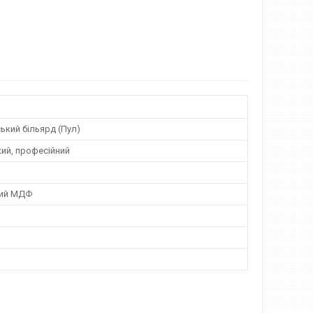
ький більярд (Пул)
ий, професійний
ний МДФ