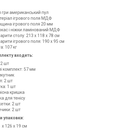
п гри американський пул
теріал ігрового поля МДФ
вщина ігрового поля 20 мм
ркас і ніжки ламінований МДФ
арити столу: 213 х 118 х 78 см
арити ігрового поля: 190 х 95 см
а: 107 кг
лекту входить:
: 2 шт
і комплект: 57 мм
икутник
: 2 шт
ка: 1 шт
нісна кришка
ка для тенісу
етки: 2 шт
чики: 2 шт
и упаковки:
 х 126 х 19 см