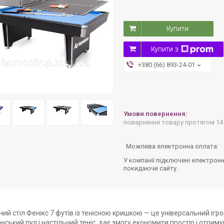
Купити
Купити з
+380 (66) 893-24-01
повернення товару протягом 14
У компанії підключені електронн
покидаючи сайту.
ий стіл Фенікс 7 футів із тенісною кришкою — це універсальний ігров
ський пул і настільний теніс, дає змогу економити простір і отрим