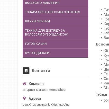
ВЫСОКОГО ДАВЛЕНИЯ
Ти
ТОВАРИ ДЛЯ ЕНЕРГОЗАБЕЗПЕЧЕННЯ
Ма
То
ШТУЧНІ ЯЛИНКИ
Ка
Габ
ТЕХНІКА ДЛЯ ДОГЛЯДУ ЗА
Габ
ВОЛОССЯМ DYSON(ДАЙСОН)
Ваг
ГОТОВІ САУНИ
До комп
Кії
КУТОВІ ДИВАНИ
Кул
Тр
Мел
Щіт
Контакти
Те
Сіт
Рак
М'я
Інтернет-магазин Home Shop
Габарит
221
вул.Клеманська 3, Київ, Україна