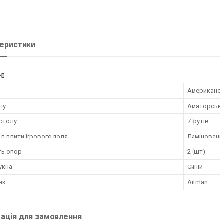
еристики
НІ
Американс
лу
Аматорськ
 столу
7 футів
л плити ігрового поля
Ламінова
ть опор
2 (шт)
укна
Синій
ик
Artman
ація для замовлення