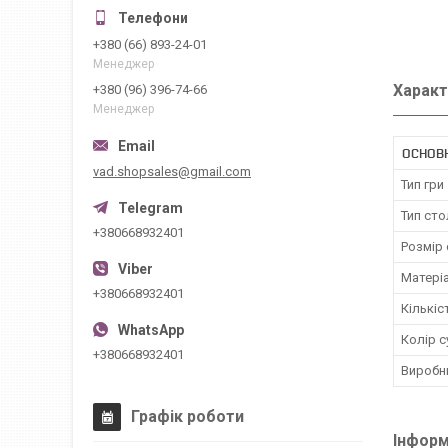
+380 (66) 893-24-01
Менеджер
Характ
+380 (96) 396-74-66
Менеджер
ОСНОВ
vad.shopsales@gmail.com
Тип гри
Тип сто
+380668932401
Розмір
Матеріа
+380668932401
Кількіс
Колір с
+380668932401
Виробн
Графік роботи
Інформ