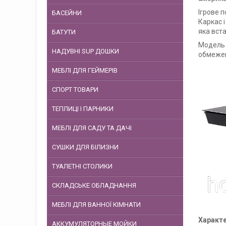
Ігрове 
БАСЕЙНИ
Каркас 
яка вст
БАТУТИ
Модель п
НАДУВНІ SUP ДОШКИ
обмежен
МЕБЛІ ДЛЯ ГЕЙМЕРІВ
СПОРТ ТОВАРИ
ТЕПЛИЦІ І ПАРНИКИ
МЕБЛІ ДЛЯ САДУ ТА ДАЧІ
СУШКИ ДЛЯ БІЛИЗНИ
ТУАЛЕТНІ СТОЛИКИ
СКЛАДСЬКЕ ОБЛАДНАННЯ
МЕБЛІ ДЛЯ ВАННОЇ КІМНАТИ
Характе
АККУМУЛЯТОРНЫЕ МОЙКИ