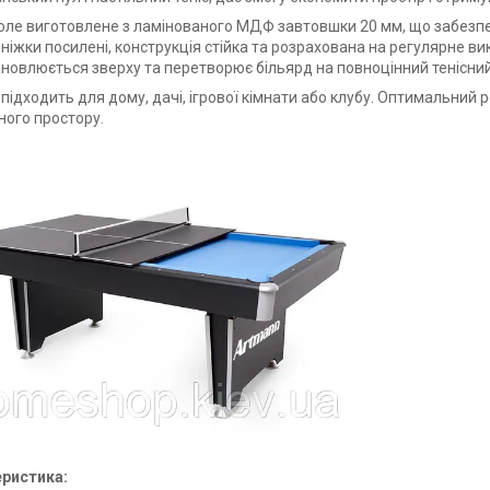
поле виготовлене з ламінованого МДФ завтовшки 20 мм, що забезпеч
і ніжки посилені, конструкція стійка та розрахована на регулярне в
ановлюється зверху та перетворює більярд на повноцінний тенісний 
ідходить для дому, дачі, ігрової кімнати або клубу. Оптимальний р
ого простору.
ристика: