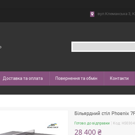
вул.Клеманська 3, К
p
Доставка та оплата
Повернення та обмін
Контакти
Більярдний стіл Phoenix 7
Готово до відправки
Код:
HS0304
28 400 ₴