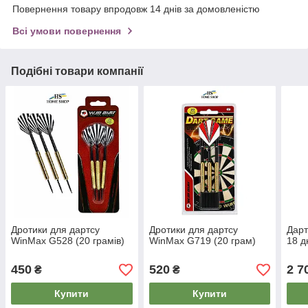
Повернення товару впродовж 14 днів за домовленістю
Всі умови повернення
Подібні товари компанії
Дротики для дартсу
Дротики для дартсу
Дар
WinMax G528 (20 грамів)
WinMax G719 (20 грам)
18 д
450
520
2 7
₴
₴
Купити
Купити