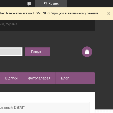
Кошик
iber. Інтернет-магазин HOME SHOP працює в звичайному режимі!
иїв, Україна
Пошук...
Відгуки
Фотогалерея
Блог
деталей С073"