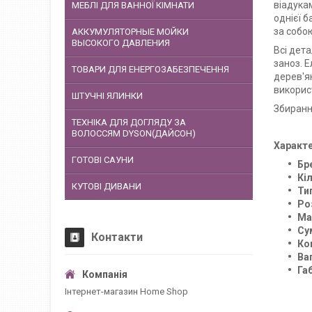
віадука
МЕБЛІ ДЛЯ ВАННОЇ КІМНАТИ
однієї 
за собо
АККУМУЛЯТОРНЫЕ МОЙКИ
ВЫСОКОГО ДАВЛЕНИЯ
Всі дет
заноз. 
ТОВАРИ ДЛЯ ЕНЕРГОЗАБЕЗПЕЧЕННЯ
дерев'ян
викорис
ШТУЧНІ ЯЛИНКИ
Збирання
ТЕХНІКА ДЛЯ ДОГЛЯДУ ЗА
ВОЛОССЯМ DYSON(ДАЙСОН)
Характе
ГОТОВІ САУНИ
Бр
Кі
КУТОВІ ДИВАНИ
Ти
Ро
Ма
Су
Контакти
Ко
Ва
Га
Інтернет-магазин Home Shop