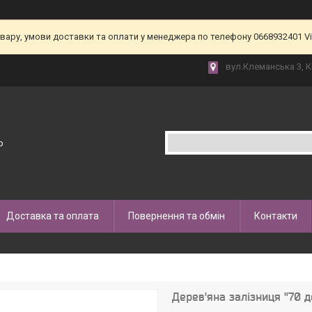
товару, умови доставки та оплати у менеджера по телефону 0668932401 V
вул.Клеманська 3, К
p
Доставка та оплата
Повернення та обмін
Контакти
Дерев'яна залізниця "70 