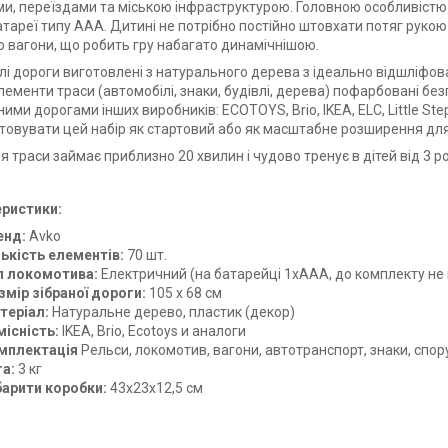
ми, переїздами та міською інфраструктурою. Головною особливістю
батареї типу ААА. Дитині не потрібно постійно штовхати потяг рук
ю вагони, що робить гру набагато динамічнішою.
алі дороги виготовлені з натурального дерева з ідеально відшлі
Елементи траси (автомобілі, знаки, будівлі, дерева) пофарбовані б
ими дорогами інших виробників: ECOTOYS, Brio, IKEA, ELC, Little Ste
товувати цей набір як стартовий або як масштабне розширення для 
 траси займає приблизно 20 хвилин і чудово тренує в дітей від 3 р
ристики:
енд:
Avko
лькість елементів:
70 шт.
п локомотива:
Електричний (на батарейці 1хААА, до комплекту не
змір зібраної дороги:
105 х 68 см
теріал:
Натуральне дерево, пластик (декор)
місність:
IKEA, Brio, Ecotoys и аналоги
мплектація
Рельси, локомотив, вагони, автотранспорт, знаки, спо
га:
3 кг
барити коробки:
43х23х12,5 см