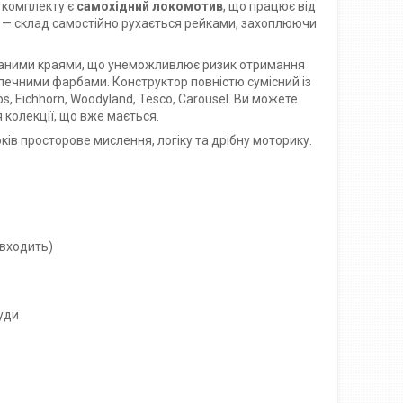
 комплекту є
самохідний локомотив
, що працює від
ою — склад самостійно рухається рейками, захоплюючи
фованими краями, що унеможливлює ризик отримання
езпечними фарбами. Конструктор повністю сумісний із
ps, Eichhorn, Woodyland, Tesco, Carousel. Ви можете
колекції, що вже мається.
оків просторове мислення, логіку та дрібну моторику.
 входить)
руди