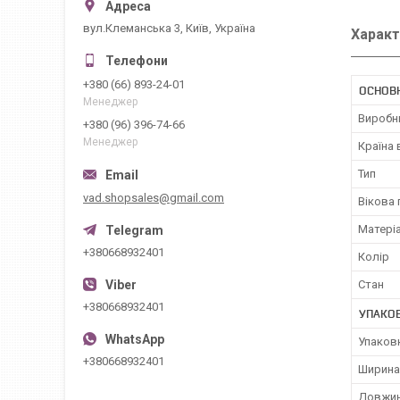
вул.Клеманська 3, Київ, Україна
Характ
+380 (66) 893-24-01
ОСНОВН
Менеджер
Виробн
+380 (96) 396-74-66
Менеджер
Країна
Тип
vad.shopsales@gmail.com
Вікова 
Матері
+380668932401
Колір
Стан
+380668932401
УПАКО
Упаков
+380668932401
Ширина
Довжин