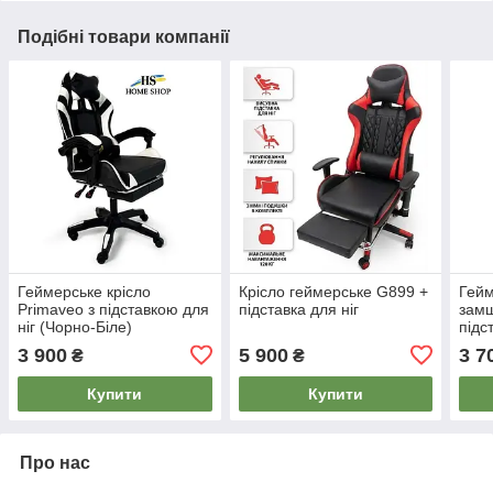
Подібні товари компанії
Геймерське крісло
Крісло геймерське G899 +
Гейм
Primaveo з підставкою для
підставка для ніг
замш
ніг (Чорно-Біле)
підс
3 900
5 900
3 7
₴
₴
Купити
Купити
Про нас