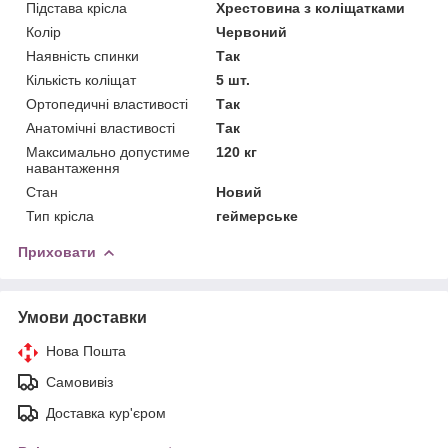
Підстава крісла
Хрестовина з коліщатками
Колір
Червоний
Наявність спинки
Так
Кількість коліщат
5 шт.
Ортопедичні властивості
Так
Анатомічні властивості
Так
Максимально допустиме
120 кг
навантаження
Стан
Новий
Тип крісла
геймерське
Приховати
Умови доставки
Нова Пошта
Самовивіз
Доставка кур'єром