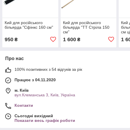
Кий для російського
Кий для російського
Кий 
більярда "Сфінкс 160 см"
більярда "ТТ Стріла 150
біль
см"
см ц
950
1 600
1 6
₴
₴
Про нас
100% позитивних з 54 відгуків за рік
Працює з 04.11.2020
м. Київ
вул.Клеманська 3, Київ, Україна
Контакти
Сьогодні вихідний
Показати весь графік роботи