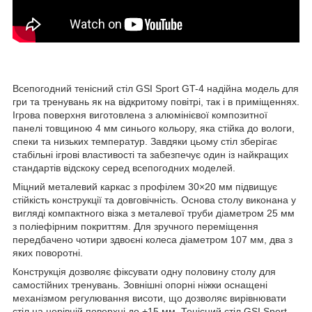
Всепогодний тенісний стіл GSI Sport GT-4 надійна модель для
гри та тренувань як на відкритому повітрі, так і в приміщеннях.
Ігрова поверхня виготовлена з алюмінієвої композитної
панелі товщиною 4 мм синього кольору, яка стійка до вологи,
спеки та низьких температур. Завдяки цьому стіл зберігає
стабільні ігрові властивості та забезпечує один із найкращих
стандартів відскоку серед всепогодних моделей.
Міцний металевий каркас з профілем 30×20 мм підвищує
стійкість конструкції та довговічність. Основа столу виконана у
вигляді компактного візка з металевої труби діаметром 25 мм
з поліефірним покриттям. Для зручного переміщення
передбачено чотири здвоєні колеса діаметром 107 мм, два з
яких поворотні.
Конструкція дозволяє фіксувати одну половину столу для
самостійних тренувань. Зовнішні опорні ніжки оснащені
механізмом регулювання висоти, що дозволяє вирівнювати
стіл на нерівній поверхні до +15 мм. Тенісний стіл GSI Sport