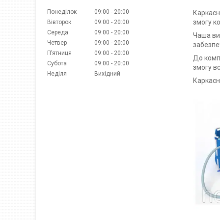
Понеділок
09:00
20:00
Каркасни
змогу ко
Вівторок
09:00
20:00
Середа
09:00
20:00
Чаша ви
Четвер
09:00
20:00
забезпеч
Пʼятниця
09:00
20:00
До комп
Субота
09:00
20:00
змогу в
Неділя
Вихідний
Каркасни