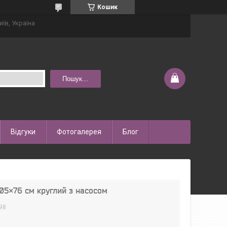
Кошик
иїв, Україна
Пошук...
Відгуки
Фотогалерея
Блог
305×76 см круглий з насосом
98