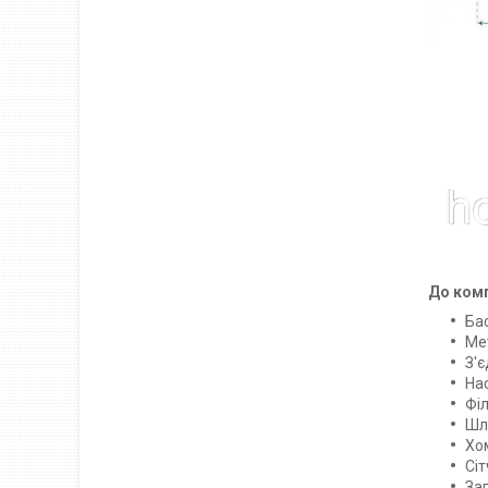
До комп
Бас
Ме
З'є
Нас
Фі
Шл
Хо
Сі
За