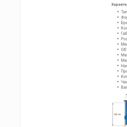
Характе
Ти
Фо
Бре
Кол
Габ
Роз
Ма
Об'
Ма
Ма
На
Пр
Кіл
Ча
Ваг