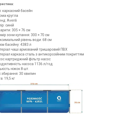
ристика:
п: каркасний басейн
рма кругла
нд: Avenli
ір: синій
арити: 305 × 76 см
мір зони купання: 300 × 70 см
ксимальний рівень води: 68 см
єм басейну: 4383 л
теріал чаші армований тришаровий ПВХ
теріал каркаса сталь з антикорозійним покриттям
сос картриджний фільтр насос
одуктивність насоса 1136 л/год
ькість ніжок 8 шт.
с збирання: 30 хвилин
а: 19,5 кг