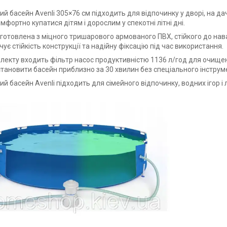
й басейн Avenli 305×76 см підходить для відпочинку у дворі, на да
мфортно купатися дітям і дорослим у спекотні літні дні.
готовлена з міцного тришарового армованого ПВХ, стійкого до нав
ує стійкість конструкції та надійну фіксацію під час використання.
лекту входить фільтр насос продуктивністю 1136 л/год для очище
становити басейн приблизно за 30 хвилин без спеціального інструм
й басейн Avenli підходить для сімейного відпочинку, водних ігор і 