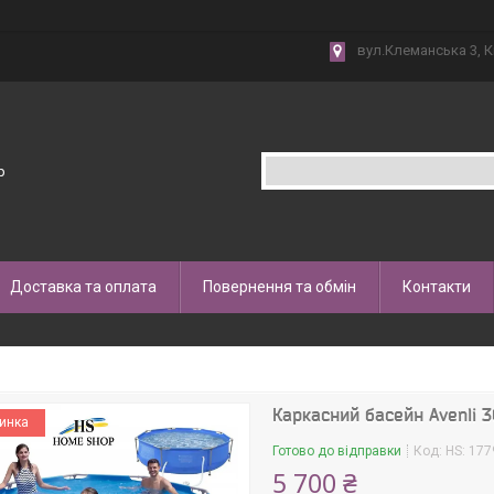
вул.Клеманська 3, К
p
Доставка та оплата
Повернення та обмін
Контакти
Каркасний басейн Avenli 
инка
Готово до відправки
Код:
HS: 177
5 700 ₴