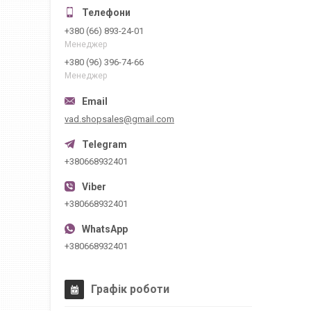
+380 (66) 893-24-01
Менеджер
+380 (96) 396-74-66
Менеджер
vad.shopsales@gmail.com
+380668932401
+380668932401
+380668932401
Графік роботи