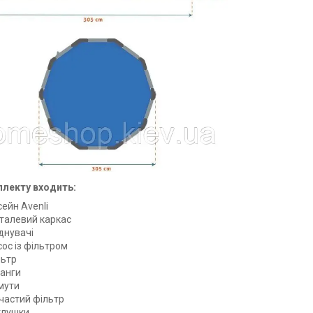
лекту входить:
ейн Avenli
талевий каркас
днувачі
ос із фільтром
льтр
анги
мути
тчастий фільтр
глушки