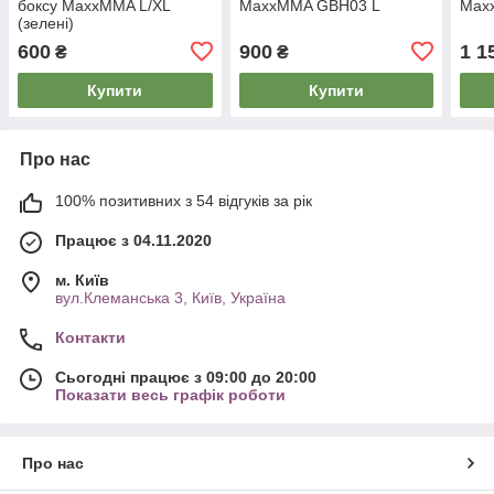
боксу MaxxMMA L/XL
MaxxMMA GBH03 L
Max
(зелені)
600
900
1 1
₴
₴
Купити
Купити
Про нас
100% позитивних з 54 відгуків за рік
Працює з 04.11.2020
м. Київ
вул.Клеманська 3, Київ, Україна
Контакти
Сьогодні працює з 09:00 до 20:00
Показати весь графік роботи
Про нас