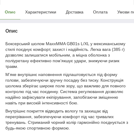
Опис
Характеристики
Доставка
Оплата
Умови п
Опис
Боксерський шолом MaxxMMA GB01s L/XL у мексиканському
стилі поєднує комфорт, захист і надійність. Легка вага (385 г)
дозволяє залишатися мобільним, а міцна оболонка з
поліуретану ефективно пом’якшує удари, знижуючи ризик
травм.
М’яке внутрішнє наповнення підлаштовується під форму
голови, забезпечуючи зручну посадку без тиску. Конструкція
шолома зберігає широке поле зору, що важливо для повного
контролю під час поєдинку. Система регулювання дозволяє
надійно зафіксувати екіпірування, запобігаючи зміщенню
навіть при високій інтенсивності бою.
Внутрішнє покриття відводить вологу та захищає від
перегрівання, забезпечуючи комфорт під час тривалих
тренувань. Стриманий чорний колір гармонійно поєднується з
будь-якою спортивною формою.