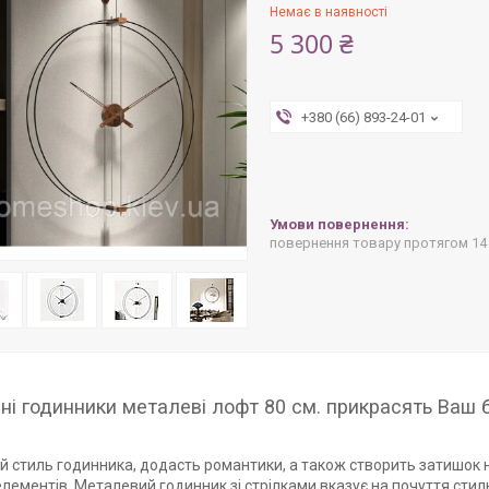
Немає в наявності
5 300 ₴
+380 (66) 893-24-01
повернення товару протягом 14
ні годинники металеві лофт 80 см. прикрасять Ваш 
й стиль годинника, додасть романтики, а також створить затишок н
елементів. Металевий годинник зі стрілками вказує на почуття стил