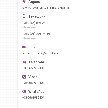
вул.Клеманська 3, Київ, Україна
+380 (66) 893-24-01
Менеджер
+380 (96) 396-74-66
Менеджер
vad.shopsales@gmail.com
+380668932401
+380668932401
+380668932401