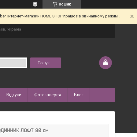
Кошик
iber. Інтернет-магазин HOME SHOP працює в звичайному режимі!
иїв, Україна
Пошук...
Відгуки
Фотогалерея
Блог
ОДИННИК ЛОФТ 80 см