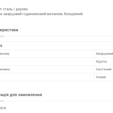
л: сталь / дерево
м: кварцовий годинниковий механізм, безшумний
еристики
НІ
анізму
Кварцови
Кругла
инника
Настінний
Новий
ація для замовлення
00 ₴