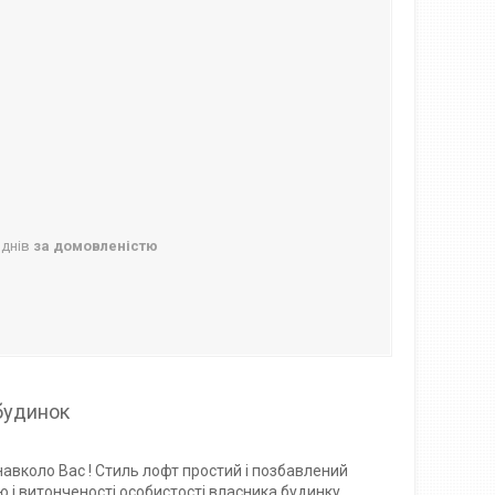
 днів
за домовленістю
будинок
авколо Вас ! Стиль лофт простий і позбавлений
ю і витонченості особистості власника будинку.