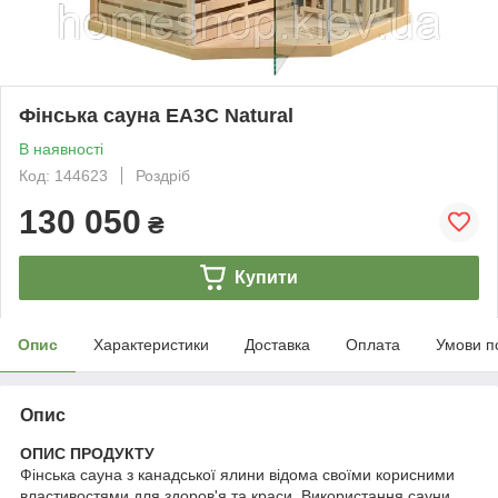
Фінська сауна EA3C Natural
В наявності
Код: 144623
Роздріб
130 050
₴
Купити
Опис
Характеристики
Доставка
Оплата
Умови п
Опис
ОПИС ПРОДУКТУ
Фінська сауна з канадської ялини відома своїми корисними
властивостями для здоров'я та краси. Використання сауни