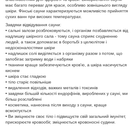
має багато переваг для краси, особливо зовнішнього вигляду
шкіри. Фінські сауни характеризуються можливістю прийняття
сухих ванн при високих температурах.
Завдяки відвідування сауни:
• сальні залози розблоковуються, і організм позбавляється від
надлишку шкірного сала - тому сауна сприяє схудненню
людей, а також допомагає в боротьбі з целюлітом і
недосконалостями шкіри
• надлишок солі виділяється з організму разом з потом, що
запобігає затримку води і набряки
• тканини краще забезпечуються кров'ю, а шкіра насичується
киснем
• шкіра стає гладкою
• тіло старіє повільніше
• видалення відходів, важких металів і токсинів
• завдяки більшій кількості ендорфінів, вироблених у сауні, ми
більш розслаблені
• косметика, нанесена після виходу з сауни, краще
всмоктується
• Ви зміцнюєте своє тіло і підвищуєте свій загальний імунітет,
прискорюєте кровообіг, зміцнюється кровоносні судини.