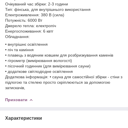
Очікуваний час збірки: 2-3 години
Тип: фінська, для внутрішнього використання
Електроживлення: 380 В (сила)
Потужність: 6000 Вт
Джерело тепла: електропіч
Енергоспоживання: 6 квтг
Обладнання:
• внутрішнє освітлення
• піч та каміння
• плавець з водяним ковшем для розбризкування каменів
• гігрометр (вимірювання вологості)
• пісочний годинник (для вимірювання сауни)
• додаткове світлодіодне освітлення
Додаткова інформація: • сауна для самостійної збірки - стіни з
підлогою та стелею просто скріплюються за допомогою
затискачів,
Приховати
Характеристики