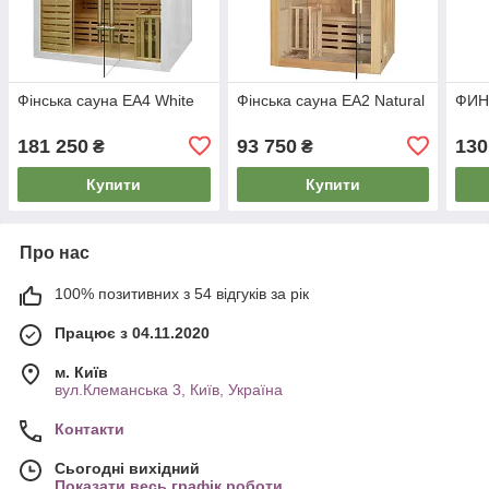
Фінська сауна EA4 White
Фінська сауна EA2 Natural
ФИН
181 250
93 750
130
₴
₴
Купити
Купити
Про нас
100% позитивних з 54 відгуків за рік
Працює з 04.11.2020
м. Київ
вул.Клеманська 3, Київ, Україна
Контакти
Сьогодні вихідний
Показати весь графік роботи