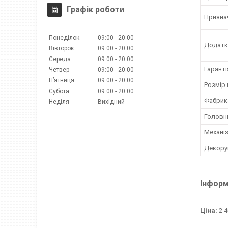
Графік роботи
Призна
Понеділок
09:00
20:00
Додатк
Вівторок
09:00
20:00
Середа
09:00
20:00
Гаранті
Четвер
09:00
20:00
Пʼятниця
09:00
20:00
Розмір
Субота
09:00
20:00
Фабрик
Неділя
Вихідний
Головн
Механі
Декору
Інформ
Ціна:
2 4