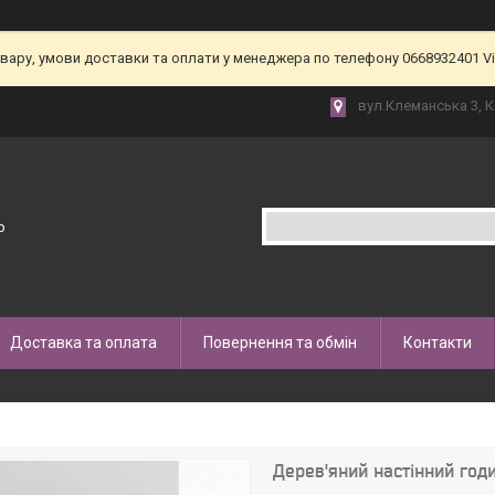
товару, умови доставки та оплати у менеджера по телефону 0668932401 V
вул.Клеманська 3, К
p
Доставка та оплата
Повернення та обмін
Контакти
Дерев'яний настінний годи