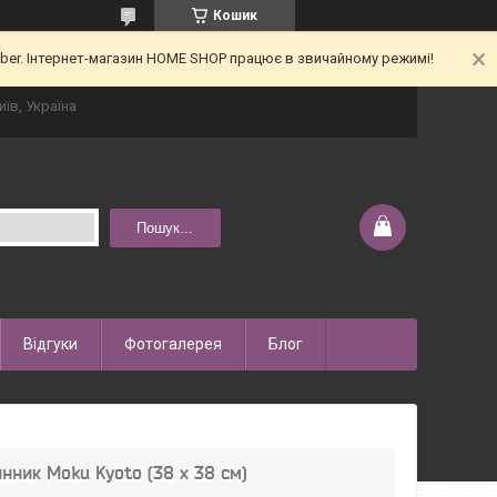
Кошик
iber. Інтернет-магазин HOME SHOP працює в звичайному режимі!
иїв, Україна
Пошук...
Відгуки
Фотогалерея
Блог
нник Moku Kyoto (38 x 38 см)