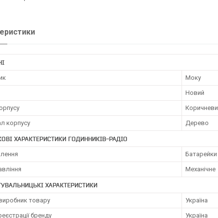
еристики
НІ
ик
Моку
Новий
орпусу
Коричневи
ал корпусу
Дерево
ОВІ ХАРАКТЕРИСТИКИ ГОДИННИКІВ-РАДІО
влення
Батарейки
авління
Механічне
ТУВАЛЬНИЦЬКІ ХАРАКТЕРИСТИКИ
-виробник товару
Україна
реєстрації бренду
Україна