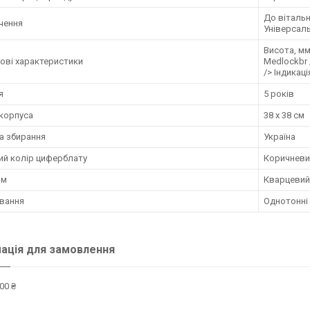
До вітальні
чення
Універсаль
Висота, мм:
ові характеристики
Medlockbr 
/> Індикаці
я
5 років
 корпуса
38 x 38 см
а збирання
Україна
ий колір циферблату
Коричневи
зм
Кварцевий
вання
Однотонні
ація для замовлення
00 ₴