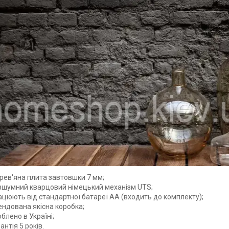
рев'яна плита завтовшки 7 мм;
зшумний кварцовий німецький механізм UTS;
ацюють від стандартної батареї АА (входить до комплекту);
ендована якісна коробка;
блено в Україні;
антія 5 років.