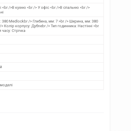
 <br />В кухню <br /> У офіс <br />В спальню <br />
ні
 380 Medlockbr /> Глибина, мм: 7 >br /> Ширина, мм: 380
/> Колір корпусу: Дубnebr /> Тип годинника: Настінні <br
я часу: Стрічка
й
 моделі