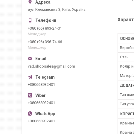
вул.Клеманська 3, Київ, Україна
Характ
+380 (66) 893-24-01
Менеджер
ОСНОВ
+380 (96) 396-74-66
Виробн
Менеджер
Стан
vad.shopsales@gmail.com
Колір к
Матері
+380668932401
ДОДАТК
Тип жи
+380668932401
Тип упр
КОРИС
+380668932401
Країна
Країна 