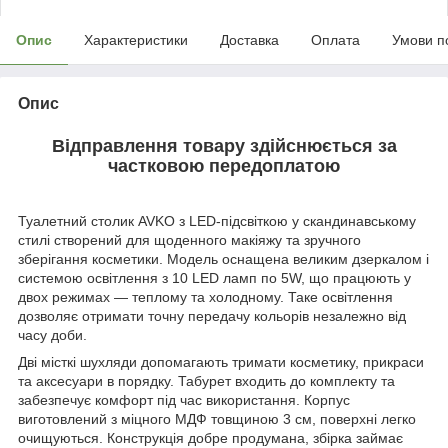
Опис
Характеристики
Доставка
Оплата
Умови п
Опис
Відправлення товару здійснюється за
частковою передоплатою
Туалетний столик AVKO з LED-підсвіткою у скандинавському
стилі створений для щоденного макіяжу та зручного
зберігання косметики. Модель оснащена великим дзеркалом і
системою освітлення з 10 LED ламп по 5W, що працюють у
двох режимах — теплому та холодному. Таке освітлення
дозволяє отримати точну передачу кольорів незалежно від
часу доби.
Дві місткі шухляди допомагають тримати косметику, прикраси
та аксесуари в порядку. Табурет входить до комплекту та
забезпечує комфорт під час використання. Корпус
виготовлений з міцного МДФ товщиною 3 см, поверхні легко
очищуються. Конструкція добре продумана, збірка займає