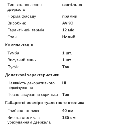
Тип встановлення
настільна
дзеркала
Форма фасаду
прямий
Виробник
AVKO
Гарантійний термін
12 міс
Стан
Новий
Комплектація
Тумба
1 шт.
Висувний ящик
1 шт.
Пуфік
Так
Додаткові характеристики
Наявність декоративного
Ні
підсвічування
Повне висування скриньки
Так
Габаритні розміри туалетного столика
Глибина столика
40 см
Висота столика з
135 см
урахуванням дзеркала