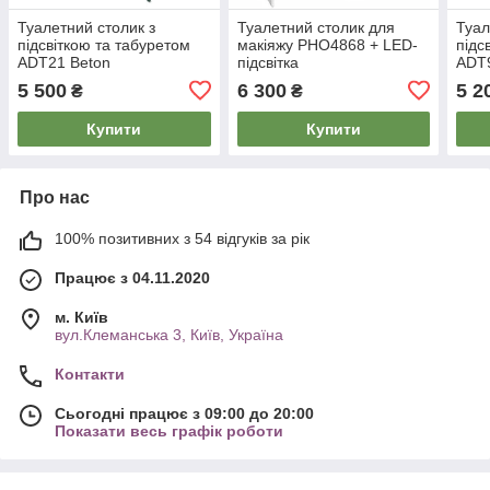
Туалетний столик з
Туалетний столик для
Туал
підсвіткою та табуретом
макіяжу PHO4868 + LED-
підс
ADT21 Beton
підсвітка
ADT
5 500
6 300
5 2
₴
₴
Купити
Купити
Про нас
100% позитивних з 54 відгуків за рік
Працює з 04.11.2020
м. Київ
вул.Клеманська 3, Київ, Україна
Контакти
Сьогодні працює з 09:00 до 20:00
Показати весь графік роботи