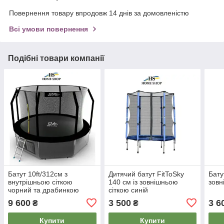
Повернення товару впродовж 14 днів за домовленістю
Всі умови повернення
Подібні товари компанії
Батут 10ft/312см з
Дитячий батут FitToSky
Бату
внутрішньою сіткою
140 см із зовнішньою
зовн
чорний та драбинкою
сіткою синій
9 600
3 500
3 6
₴
₴
Купити
Купити