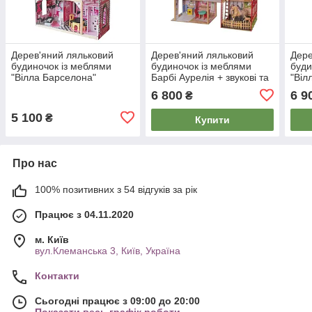
Дерев'яний ляльковий
Дерев'яний ляльковий
Дере
будиночок із меблями
будиночок із меблями
буди
"Вілла Барселона"
Барбі Аурелія + звукові та
"Віл
світлові ефекти
звук
6 800
6 9
₴
5 100
₴
Купити
Про нас
100% позитивних з 54 відгуків за рік
Працює з 04.11.2020
м. Київ
вул.Клеманська 3, Київ, Україна
Контакти
Сьогодні працює з 09:00 до 20:00
Показати весь графік роботи