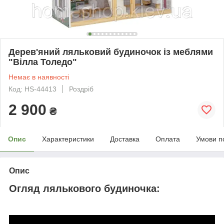
Дерев'яний ляльковий будиночок із меблями
"Вілла Толедо"
Немає в наявності
Код: HS-44413
Роздріб
2 900
₴
Опис
Характеристики
Доставка
Оплата
Умови п
Опис
Огляд лялькового будиночка: