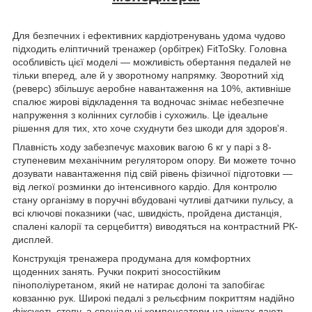
Для безпечних і ефективних кардіотренувань удома чудово
підходить еліптичний тренажер (орбітрек) FitToSky. Головна
особливість цієї моделі — можливість обертання педалей не
тільки вперед, але й у зворотному напрямку. Зворотний хід
(реверс) збільшує аеробне навантаження на 10%, активніше
спалює жирові відкладення та водночас знімає небезпечне
напруження з колінних суглобів і сухожиль. Це ідеальне
рішення для тих, хто хоче схуднути без шкоди для здоров'я.
Плавність ходу забезпечує маховик вагою 6 кг у парі з 8-
ступеневим механічним регулятором опору. Ви можете точно
дозувати навантаження під свій рівень фізичної підготовки —
від легкої розминки до інтенсивного кардіо. Для контролю
стану організму в поручні вбудовані чутливі датчики пульсу, а
всі ключові показники (час, швидкість, пройдена дистанція,
спалені калорії та серцебиття) виводяться на контрастний РК-
дисплей.
Конструкція тренажера продумана для комфортних
щоденних занять. Ручки покриті зносостійким
пінополіуретаном, який не натирає долоні та запобігає
ковзанню рук. Широкі педалі з рельєфним покриттям надійно
фіксують стопу, а спеціальні компенсатори на ніжках дають