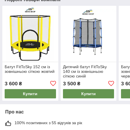
Батут FitToSky 152 см із
Дитячий батут FitToSky
Бату
зовнішньою сіткою жовтий
140 см із зовнішньою
зовн
сіткою синій
чер
3 600
3 500
3 6
₴
₴
Купити
Купити
Про нас
100% позитивних з 55 відгуків за рік