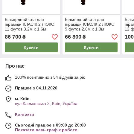
Більярдний стіл для
Більярдний стіл для
Біль
піраміди КЛАСІК 2 ЛЮКС
піраміди КЛАСІК 2 ЛЮКС
піра
11 футов 3.2м х 1.6м
9 футов 2.6м х 1.3м
12 ф
86 700
66 800
100
₴
₴
Купити
Купити
Про нас
100% позитивних з 54 відгуків за рік
Працює з 04.11.2020
м. Київ
вул.Клеманська 3, Київ, Україна
Контакти
Сьогодні працює з 09:00 до 20:00
Показати весь графік роботи