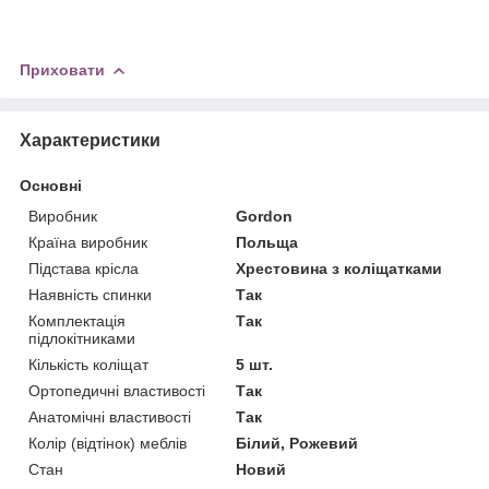
Приховати
Характеристики
Основні
Виробник
Gordon
Країна виробник
Польща
Підстава крісла
Хрестовина з коліщатками
Наявність спинки
Так
Комплектація
Так
підлокітниками
Кількість коліщат
5 шт.
Ортопедичні властивості
Так
Анатомічні властивості
Так
Колір (відтінок) меблів
Білий, Рожевий
Стан
Новий