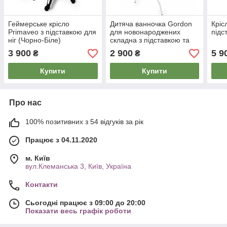
Геймерське крісло
Дитяча ванночка Gordon
Кріс
Primaveo з підставкою для
для новонароджених
підс
ніг (Чорно-Біле)
складна з підставкою та
електронним
3 900
2 900
5 9
₴
₴
термометром
Купити
Купити
Про нас
100% позитивних з 54 відгуків за рік
Працює з 04.11.2020
м. Київ
вул.Клеманська 3, Київ, Україна
Контакти
Сьогодні працює з 09:00 до 20:00
Показати весь графік роботи