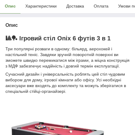
Опис
Характеристики
Доставка
Оплата
Умови п
Опис
🎱🏓
Ігровий стіл Onix 6 футів 3 в 1
Три популярні розваги в одному: більярд, аерохокей і
настільний теніс. Завдяки зручній поворотній поверхні ви
зможете швидко перемикатися між іграми, а міцна конструкція
з МДФ забезпечує надійність і довгий термін експлуатації.
Сучасний дизайн і універсальність роблять цей стіл чудовим
вибором для дому, ігрової кімнати або офісу. Усі необхідні
аксесуари вже входять до комплекту та можуть зберігатися в
спеціальній стійці-органайзері.