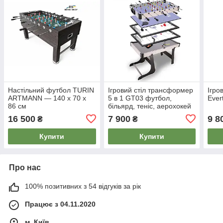
Настільний футбол TURIN
Ігровий стіл трансформер
Ігро
ARTMANN — 140 х 70 х
5 в 1 GT03 футбол,
Ever
86 см
більярд, теніс, аерохокей
16 500
7 900
9 8
₴
₴
Купити
Купити
Про нас
100% позитивних з 54 відгуків за рік
Працює з 04.11.2020
м. Київ