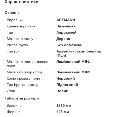
Характеристики
Основні
Виробник
ARTMANN
Країна виробник
Німеччина
Тип
Аерохокей
Матеріал столу
Дерево
Вікова група
Без обмежень
Тип гри
Американський більярд
(Пул)
Матеріал плити ігрового
Ламінований МДФ
поля
Матеріал опор столу
Ламінований МДФ
Колір ігрового поля
Червоний
Тип ігрового столу
Підлоговий
Стан
Новий
Габаритні розміри
Довжина
1830 мм
Ширина
925 мм