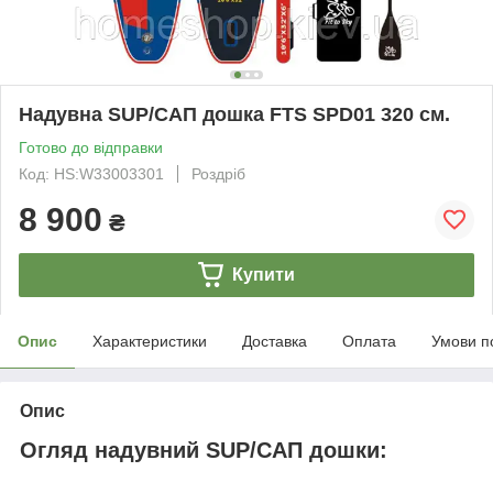
Надувна SUP/САП дошка FTS SPD01 320 см.
Готово до відправки
Код: HS:W33003301
Роздріб
8 900
₴
Купити
Опис
Характеристики
Доставка
Оплата
Умови п
Опис
Огляд надувний SUP/САП дошки: