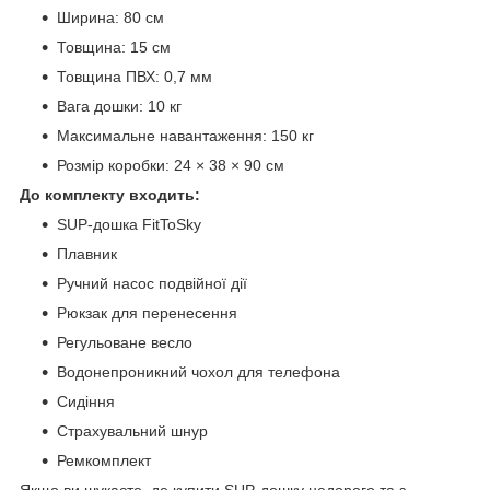
Ширина: 80 см
Товщина: 15 см
Товщина ПВХ: 0,7 мм
Вага дошки: 10 кг
Максимальне навантаження: 150 кг
Розмір коробки: 24 × 38 × 90 см
До комплекту входить:
SUP-дошка FitToSky
Плавник
Ручний насос подвійної дії
Рюкзак для перенесення
Регульоване весло
Водонепроникний чохол для телефона
Сидіння
Страхувальний шнур
Ремкомплект
Якщо ви шукаєте, де купити SUP-дошку недорого та з