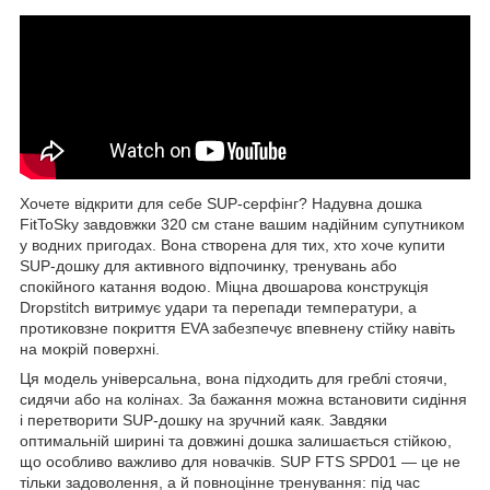
Хочете відкрити для себе SUP-серфінг? Надувна дошка
FitToSky завдовжки 320 см стане вашим надійним супутником
у водних пригодах. Вона створена для тих, хто хоче купити
SUP-дошку для активного відпочинку, тренувань або
спокійного катання водою. Міцна двошарова конструкція
Dropstitch витримує удари та перепади температури, а
протиковзне покриття EVA забезпечує впевнену стійку навіть
на мокрій поверхні.
Ця модель універсальна, вона підходить для греблі стоячи,
сидячи або на колінах. За бажання можна встановити сидіння
і перетворити SUP-дошку на зручний каяк. Завдяки
оптимальній ширині та довжині дошка залишається стійкою,
що особливо важливо для новачків. SUP FTS SPD01 — це не
тільки задоволення, а й повноцінне тренування: під час