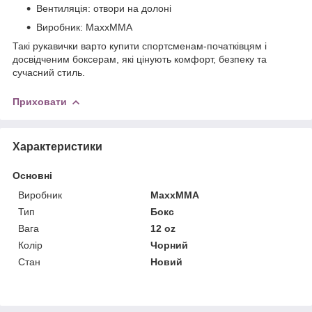
Вентиляція: отвори на долоні
Виробник: MaxxMMA
Такі рукавички варто купити спортсменам-початківцям і
досвідченим боксерам, які цінують комфорт, безпеку та
сучасний стиль.
Приховати
Характеристики
Основні
Виробник
MaxxMMA
Тип
Бокс
Вага
12 oz
Колір
Чорний
Стан
Новий