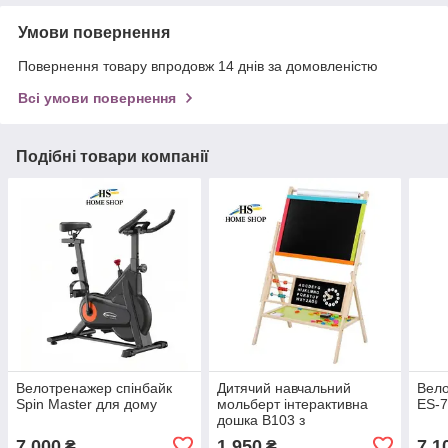
Умови повернення
Повернення товару впродовж 14 днів за домовленістю
Всі умови повернення
Подібні товари компанії
Велотренажер спінбайк
Дитячий навчальний
Вело
Spin Master для дому
мольберт інтерактивна
ES-
дошка В103 з
аксесуарами
7 000
1 950
7 1
₴
₴