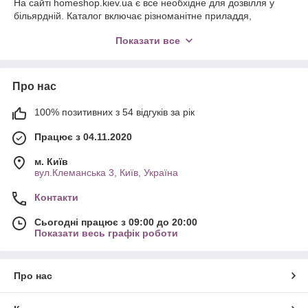
На сайті homeshop.kiev.ua є все необхідне для дозвілля у
більярдній. Каталог включає різноманітне приладдя,
починаючи від рукавичок та крейди, закінчуючи кулями та
Показати все
киями. Ми пропонуємо якісні товари, щоб партія була
приємною.
Зручні та міцні рукавички допоможуть вам зберегти
Про нас
хватку та контроль під час гри.
Високоякісна крейда забезпечить контроль за
100% позитивних з 54 відгуків за рік
ударом.
Асортимент включає кулі різних розмірів і матеріалів,
Працює з 04.11.2020
щоб відповідати вашим уподобанням і вимогам.
м. Київ
Трикутник сформує ідеальну піраміду, що дозволить
вул.Клеманська 3, Київ, Україна
рівно розподілити кулі перед початком партії.
Контакти
Ми пропонуємо широкий каталог київ різних моделей та
конструкцій, щоб кожен гравець міг підібрати оптимальний
Сьогодні працює з 09:00 до 20:00
варіант.
Показати весь графік роботи
Чому важливо придбати якісні
більярдні аксесуари
Про нас
Вони відіграють важливу роль, впливаючи на точність удару.
Використання низькоякісного приладдя може призвести до